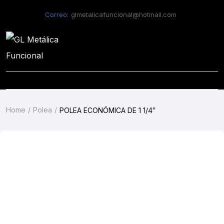
Correo:
glmetalicafuncional@hotmail.com
Home
Polea
POLEA ECONÓMICA DE 1 1/4″