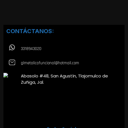
CONTÁCTANOS:
3318943020
glmetalicafuncional@hotmail.com
Abasolo #48, San Agustín, Tlajomulco de
Zuñiga, Jal.