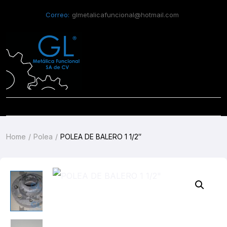
Correo:
glmetalicafuncional@hotmail.com
Home
Polea
POLEA DE BALERO 1 1/2″