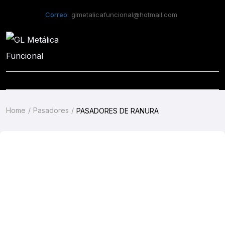
Correo:
glmetalicafuncional@hotmail.com
Home
Pasadores
PASADORES DE RANURA