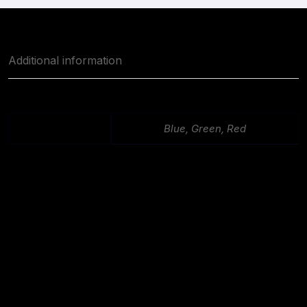
Additional information
select-color
Blue, Green, Red
You May Also Like