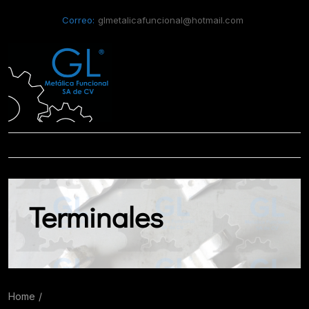
Correo:
glmetalicafuncional@hotmail.com
Terminales
Home
Terminales