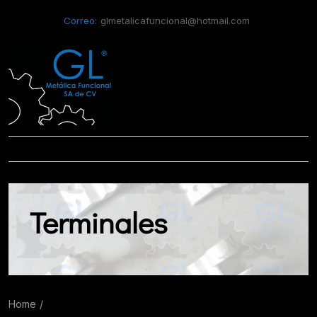
Correo:
glmetalicafuncional@hotmail.com
Terminales
Home
Terminales