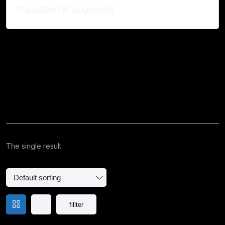
ESLABÓN DE ALUMINIO
Leer Más...
The single result
fillter