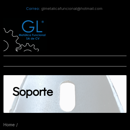
Correo:
glmetalicafuncional@hotmail.com
Soporte
Home
Soporte